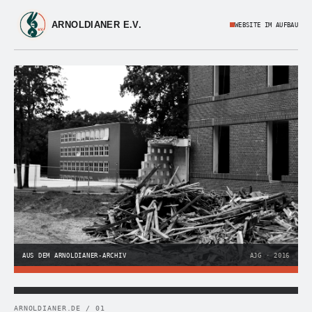
ARNOLDIANER E.V.
WEBSITE IM AUFBAU
AUS DEM ARNOLDIANER-ARCHIV
AJG · 2016
ARNOLDIANER.DE / 01