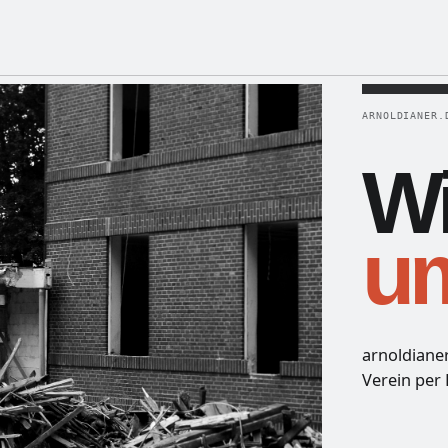
ARNOLDIANER.
Wi
u
arnoldiane
Verein per 