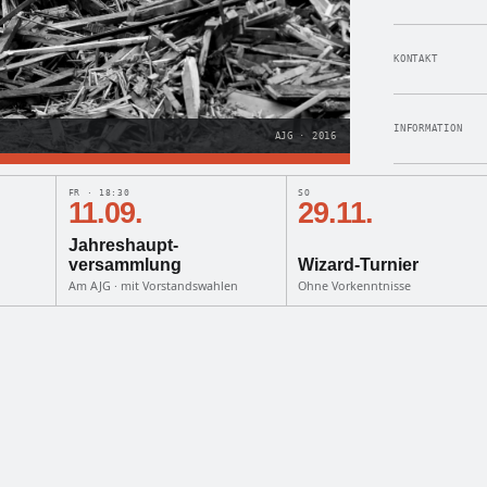
KONTAKT
INFORMATION
AJG · 2016
FR · 18:30
SO
11.09.
29.11.
Jahreshaupt­
versammlung
Wizard-Turnier
Am AJG · mit Vorstandswahlen
Ohne Vorkenntnisse