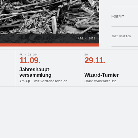
KONTAKT
INFORMATION
AJG · 2016
FR · 18:30
SO
11.09.
29.11.
Jahreshaupt­
versammlung
Wizard-Turnier
Am AJG · mit Vorstandswahlen
Ohne Vorkenntnisse