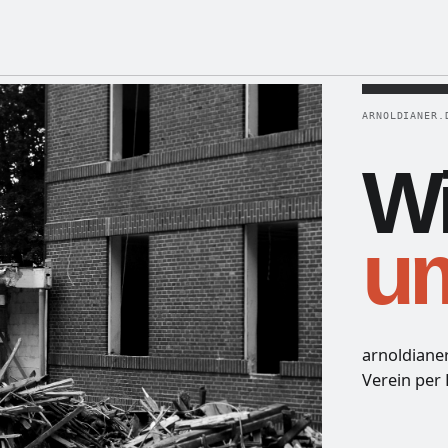
ARNOLDIANER.
Wi
u
arnoldiane
Verein per 