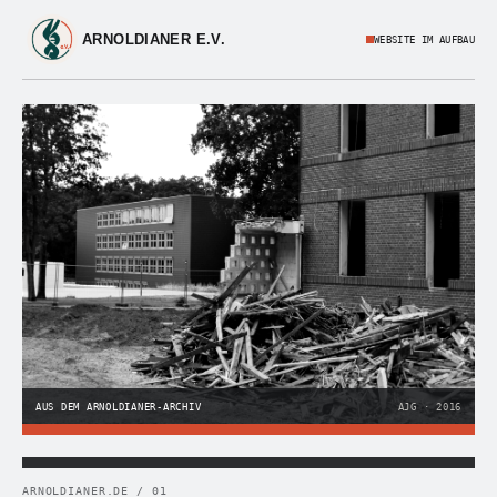
ARNOLDIANER E.V.
WEBSITE IM AUFBAU
AUS DEM ARNOLDIANER-ARCHIV
AJG · 2016
ARNOLDIANER.DE / 01