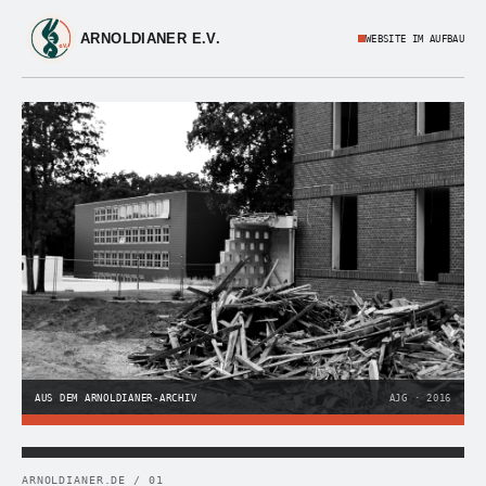
ARNOLDIANER E.V.
WEBSITE IM AUFBAU
AUS DEM ARNOLDIANER-ARCHIV
AJG · 2016
ARNOLDIANER.DE / 01